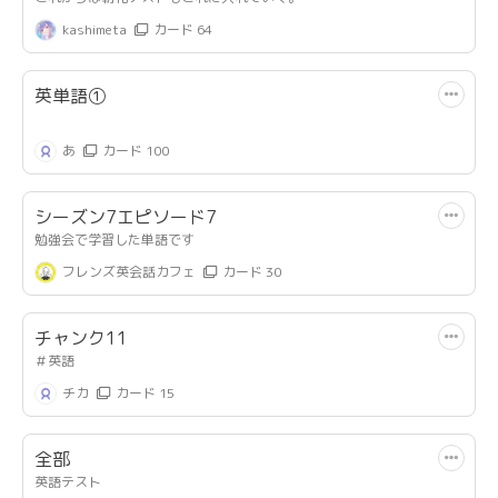
kashimeta
カード 64
#Insight
英単語➀
あ
カード 100
シーズン7エピソード7
勉強会で学習した単語です
フレンズ英会話カフェ
カード 30
チャンク11
＃英語
チカ
カード 15
全部
英語テスト