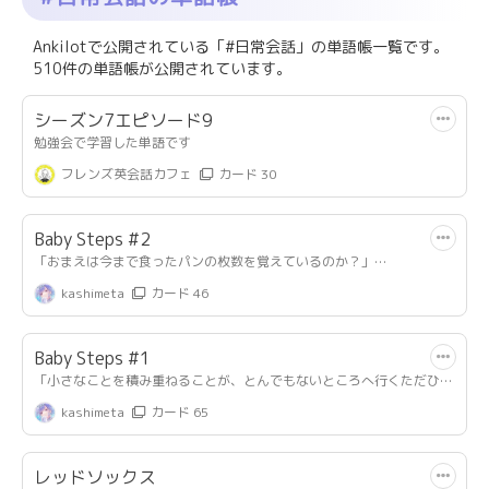
Ankilotで公開されている「#日常会話」の単語帳一覧です。
510件の単語帳が公開されています。
シーズン7エピソード9
勉強会で学習した単語です
フレンズ英会話カフェ
カード 30
Baby Steps #2
「おまえは今まで食ったパンの枚数を覚えているのか？」
ーディオ『ジョジョの奇妙な冒険』
kashimeta
カード 46
＃やるかやらんか ＃準備が本番を決める ＃babysteps
Baby Steps #1
「小さなことを積み重ねることが、とんでもないところへ行くただひと
つの道」
kashimeta
カード 65
―イチロー
レッドソックス
＃やるかやらんか ＃準備が本番を決める ＃babysteps