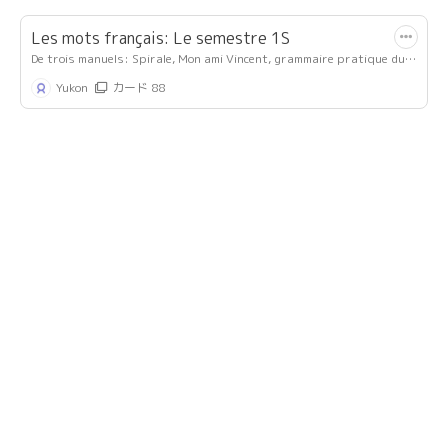
Les mots français: Le semestre 1S
De trois manuels: Spirale, Mon ami Vincent, grammaire pratique du
français
Yukon
カード 88
UNIT8英英
あ
muunshain
カード 20
350〜400
単語帳
panna
カード 50
Jens さん ６月２９日
#jensさん
MADO
カード 10