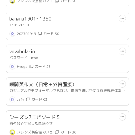
フレンズ英会話カフェ
カード 30
banana1301~1350
1301~1350
202301949
カード 50
vovabolario
パスワード ita6
Hyuga
カード 23
瞬間英作文（日常＋外資面接）
カジュアルでもフォーマルでもない、場面を選ばず使える表現を体系的
に学習する。
cafy
カード 63
ロンドンキャリアフォーラムでBIG4の面接にも使えるし、友達との会話
でも使えるもの
シーズン7エピソード５
（１）全体的に短めで2種類以上用意することで本質理解を補助する。
（２）自分の思考から出るような文章のみ選定、英語で考えやすい語順
勉強会で学習した単語です
に。
フレンズ英会話カフェ
カード 30