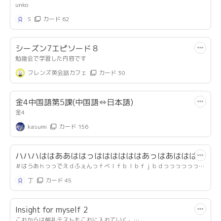
unko
S
カード 62
シーズン7エピソード８
勉強会で学習した内容です
フレンズ英会話カフェ
カード 30
金4中国語第5課(中国語⇔日本語)
金4
kasumi
カード 156
ハハハははああははっははははははあっはあはははは
＃はうあｈっっでえｄふぇんっｆべｌｆｂｌｂｆｊｂｄっっっっっっっ
はあh
っっっっっっっっっっっっっっっっっっっっっっっっっっっっっっっっ
丁
カード 45
っっっっっっっっっっっっっっっっっっっっっっっっっっっっっっっっ
っっっっっっっっっっっっっっっっっっっっっっっっっっっっっっっっ
っっっっっっっっっっっっっっっっっっっっっっっっっっっっっっっっ
Insight for myself 2
っっっっっっっっっっっっっっっっっっｊ
これからは朝礼テストもこれに入れていく。