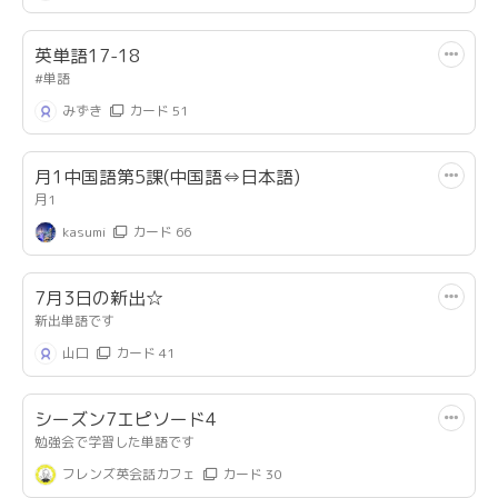
英単語17-18
#単語
みずき
カード 51
月1中国語第5課(中国語⇔日本語)
月1
kasumi
カード 66
7月3日の新出☆
新出単語です
山口
カード 41
シーズン7エピソード4
勉強会で学習した単語です
フレンズ英会話カフェ
カード 30