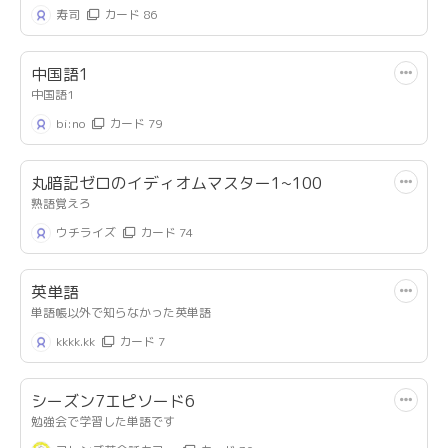
寿司
カード 86
中国語1
中国語1
bi:no
カード 79
丸暗記ゼロのイディオムマスター1~100
熟語覚えろ
ウチライズ
カード 74
英単語
単語帳以外で知らなかった英単語
kkkk.kk
カード 7
シーズン7エピソード6
勉強会で学習した単語です